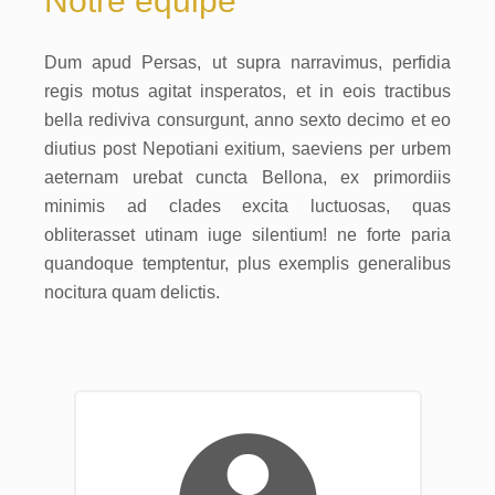
Notre équipe
Dum apud Persas, ut supra narravimus, perfidia
regis motus agitat insperatos, et in eois tractibus
bella rediviva consurgunt, anno sexto decimo et eo
diutius post Nepotiani exitium, saeviens per urbem
aeternam urebat cuncta Bellona, ex primordiis
minimis ad clades excita luctuosas, quas
obliterasset utinam iuge silentium! ne forte paria
quandoque temptentur, plus exemplis generalibus
nocitura quam delictis.