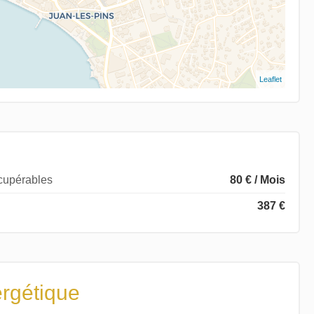
Leaflet
écupérables
80 € / Mois
387 €
ergétique