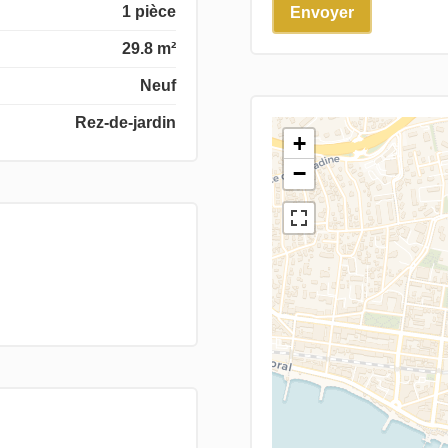
1 pièce
Envoyer
29.8 m²
Neuf
Rez-de-jardin
+
−