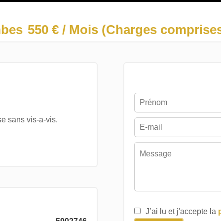
mbes
550 € / Mois (Charges comprise
e sans vis-a-vis.
J’ai lu et j'accepte la