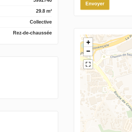
5992746
Envoyer
29.8 m²
Collective
Rez-de-chaussée
+
−