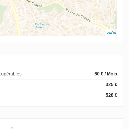
Leaflet
écupérables
60 € / Mois
325 €
528 €