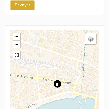
Envoyer
+
−