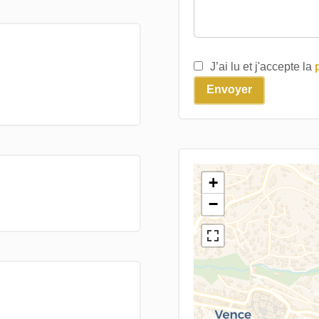
J’ai lu et j'accepte la
Envoyer
+
−