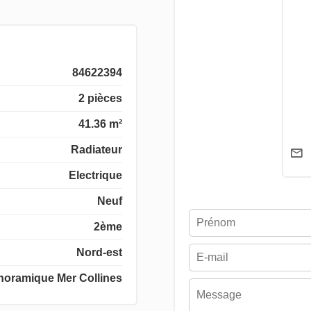
84622394
2 pièces
41.36 m²
Radiateur
Electrique
Neuf
2ème
Nord-est
noramique Mer Collines