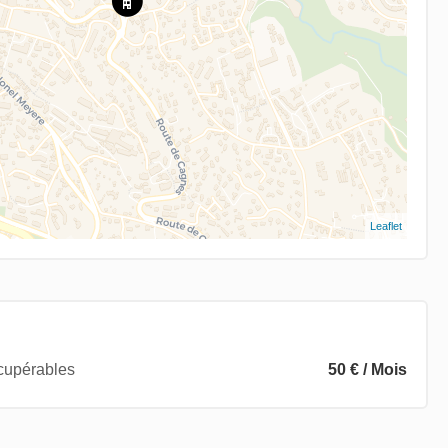
Leaflet
écupérables
50 € / Mois