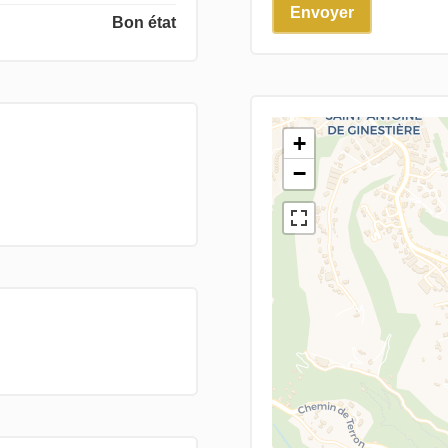
Envoyer
Bon état
+
−