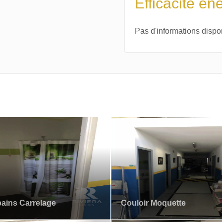
Efficacité én
Pas d'informations dispo
bains Carrelage
Couloir Moquette