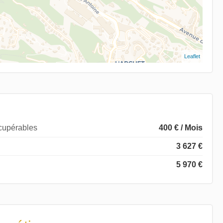
Leaflet
écupérables
400 € / Mois
3 627 €
5 970 €