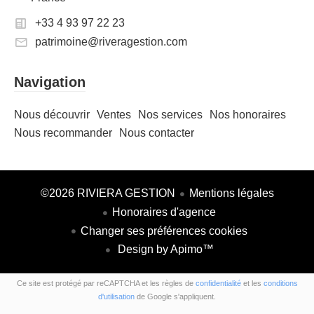
+33 4 93 97 22 23
patrimoine@riveragestion.com
Navigation
Nous découvrir
Ventes
Nos services
Nos honoraires
Nous recommander
Nous contacter
©2026 RIVIERA GESTION
Mentions légales
Honoraires d'agence
Changer ses préférences cookies
Design by
Apimo™
Ce site est protégé par reCAPTCHA et les règles de
confidentialité
et les
conditions
d'utilisation
de Google s'appliquent.